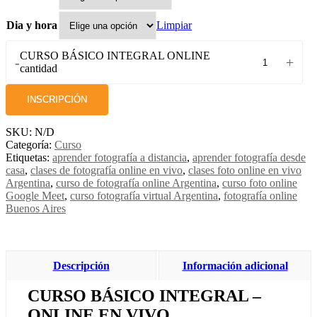
Limpiar
Dia y hora
CURSO BÁSICO INTEGRAL ONLINE
-
+
cantidad
INSCRIPCIÓN
SKU:
N/D
Categoría:
Curso
Etiquetas:
aprender fotografía a distancia
,
aprender fotografía desde
casa
,
clases de fotografía online en vivo
,
clases foto online en vivo
Argentina
,
curso de fotografía online Argentina
,
curso foto online
Google Meet
,
curso fotografía virtual Argentina
,
fotografía online
Buenos Aires
Descripción
Información adicional
CURSO BÁSICO INTEGRAL –
ONLINE EN VIVO