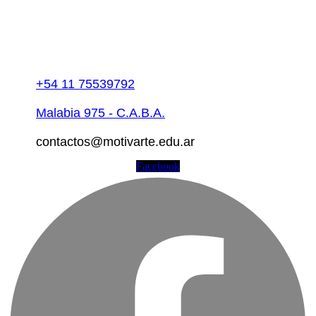
+54 11 75539792
Malabia 975 - C.A.B.A.
contactos@motivarte.edu.ar
Facebook