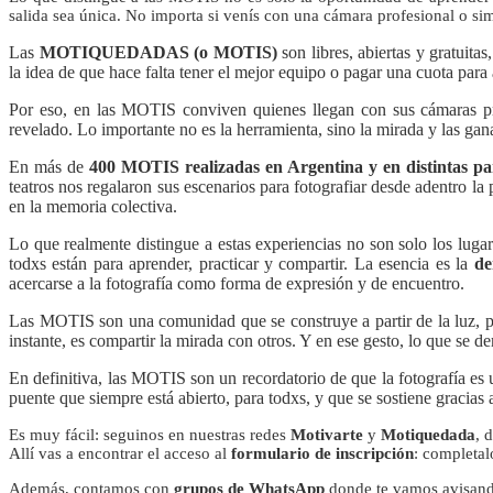
salida sea única. No importa si venís con una cámara profesional o simp
Las
MOTIQUEDADAS (o MOTIS)
son libres, abiertas y gratuit
la idea de que hace falta tener el mejor equipo o pagar una cuota para
Por eso, en las MOTIS conviven quienes llegan con sus cámaras prof
revelado. Lo importante no es la herramienta, sino la mirada y las gan
En más de
400 MOTIS realizadas en Argentina y en distintas p
teatros nos regalaron sus escenarios para fotografiar desde adentro l
en la memoria colectiva.
Lo que realmente distingue a estas experiencias no son solo los lugar
todxs están para aprender, practicar y compartir. La esencia es la
de
acercarse a la fotografía como forma de expresión y de encuentro.
Las MOTIS son una comunidad que se construye a partir de la luz, pero
instante, es compartir la mirada con otros. Y en ese gesto, lo que se de
En definitiva, las MOTIS son un recordatorio de que la fotografía es 
puente que siempre está abierto, para todxs, y que se sostiene gracias a
Es muy fácil: seguinos en nuestras redes
Motivarte
y
Motiquedada
, 
Allí vas a encontrar el acceso al
formulario de inscripción
: completalo
Además, contamos con
grupos de WhatsApp
donde te vamos avisand