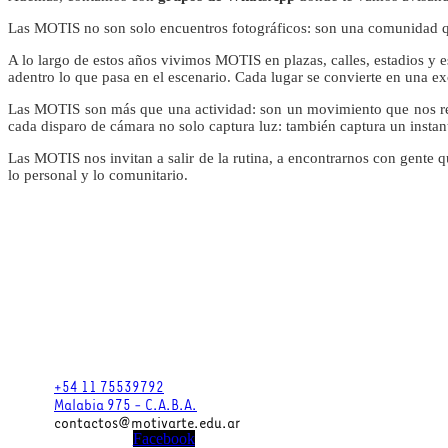
Las MOTIS no son solo encuentros fotográficos: son una comunidad que 
A lo largo de estos años vivimos MOTIS en plazas, calles, estadios y 
adentro lo que pasa en el escenario. Cada lugar se convierte en una e
Las MOTIS son más que una actividad: son un movimiento que nos rec
cada disparo de cámara no solo captura luz: también captura un instan
Las MOTIS nos invitan a salir de la rutina, a encontrarnos con gente q
lo personal y lo comunitario.
+54 11 75539792
Malabia 975 - C.A.B.A.
contactos@motivarte.edu.ar
Facebook