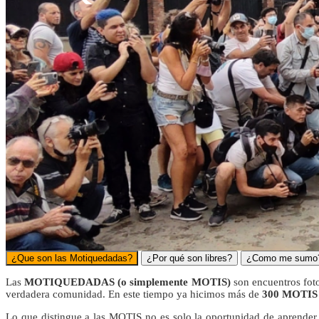
¿Que son las Motiquedadas?
¿Por qué son libres?
¿Como me sumo
Las
MOTIQ
UEDADAS (o simplemente MOTIS)
son encuentros foto
verdadera comunidad. En este tiempo ya hicimos más de
300 MOTIS
Lo que distingue a las MOTIS no es solo la oportunidad de aprender 