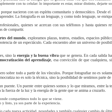
lemente con tu celular: lo importante es estar, mirar distinto, dejarte s
as, porque nacieron con un espíritu comunitario y democrático. Desde 
 aprender. La fotografía es un lenguaje, y como todo lenguaje, se enriqu
esionales, quienes se acercan con sus teléfonos y hasta quienes res
as de compartir.
artes del mundo
, exploramos plazas, teatros, estadios, espacios públic
a potencia de un espectáculo. Cada encuentro abre un universo de posibi
es, sino la
energía y la buena vibra
que se genera. En cada salida ha
mocratización del aprendizaje
, esa convicción de que cualquiera, s
 sobre todo a partir de los vínculos. Porque fotografiar no es solamen
mocratiza no es solo la técnica, sino la posibilidad de sentirnos parte d
un puente. Un puente entre quienes somos y lo que miramos, entre la te
 la fuerza de la luz y la energía de la gente que se anima a cruzarlo.
donde compartimos todo lo que se viene.
 y listo, ya sos parte de la experiencia.
o cada nueva actividad, novedades y también cualquier cambio de últ