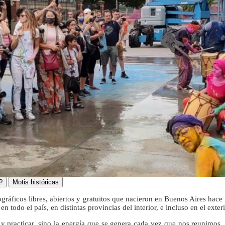
?
Motis históricas
gráficos libres, abiertos y gratuitos que nacieron en Buenos Aires hace
en todo el país, en distintas provincias del interior, e incluso en el ext
y practicar, sino la energía que se genera cada vez que nos reunimos.