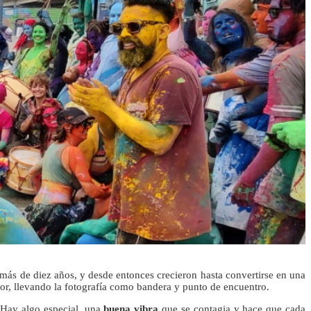
 más de diez años, y desde entonces crecieron hasta convertirse en una
erior, llevando la fotografía como bandera y punto de encuentro.
 Hay algo especial, una
buena vibra
que se contagia y hace que cada