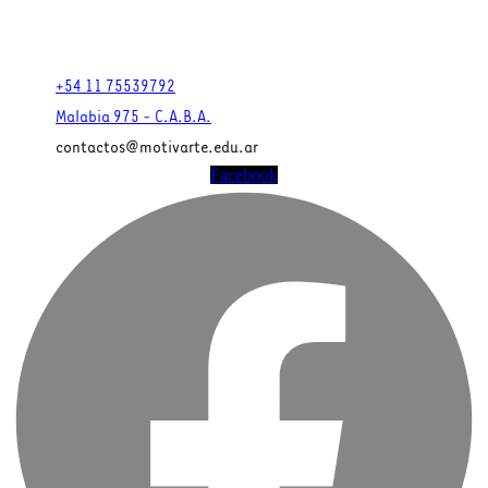
+54 11 75539792
Malabia 975 - C.A.B.A.
contactos@motivarte.edu.ar
Facebook