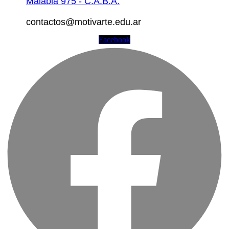
Malabia 975 - C.A.B.A.
contactos@motivarte.edu.ar
Facebook