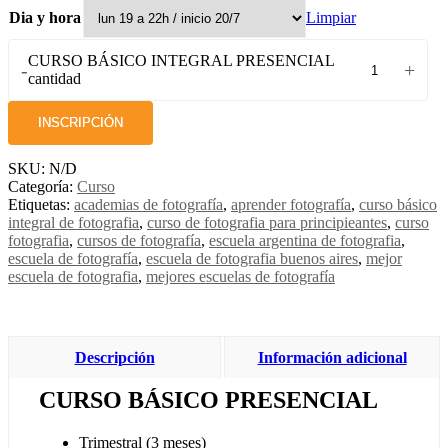
Limpiar
Dia y hora
CURSO BÁSICO INTEGRAL PRESENCIAL
-
+
cantidad
INSCRIPCIÓN
SKU:
N/D
Categoría:
Curso
Etiquetas:
academias de fotografía
,
aprender fotografía
,
curso básico
integral de fotografia
,
curso de fotografia para principieantes
,
curso
fotografia
,
cursos de fotografía
,
escuela argentina de fotografia
,
escuela de fotografía
,
escuela de fotografia buenos aires
,
mejor
escuela de fotografia
,
mejores escuelas de fotografía
Descripción
Información adicional
CURSO BÁSICO PRESENCIAL
Trimestral (3 meses)