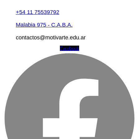
+54 11 75539792
Malabia 975 - C.A.B.A.
contactos@motivarte.edu.ar
Facebook